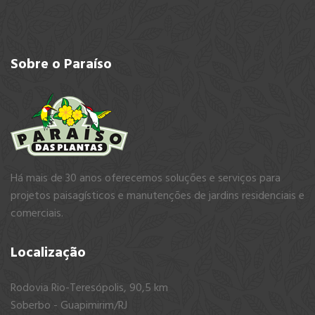
Sobre
o Paraíso
Há mais de 30 anos oferecemos soluções e serviços para
projetos paisagísticos e manutenções de jardins residenciais e
comerciais.
Localização
Rodovia Rio-Teresópolis, 90,5 km
Soberbo - Guapimirim/RJ