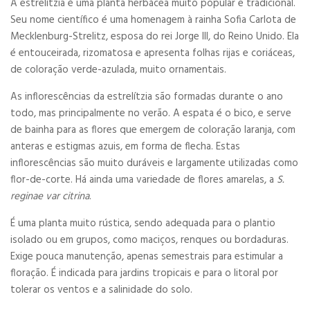
A estrelítzia é uma planta herbácea muito popular e tradicional.
Seu nome científico é uma homenagem à rainha Sofia Carlota de
Mecklenburg-Strelitz, esposa do rei Jorge III, do Reino Unido. Ela
é entouceirada, rizomatosa e apresenta folhas rijas e coriáceas,
de coloração verde-azulada, muito ornamentais.
As inflorescências da estrelítzia são formadas durante o ano
todo, mas principalmente no verão. A espata é o bico, e serve
de bainha para as flores que emergem de coloração laranja, com
anteras e estigmas azuis, em forma de flecha. Estas
inflorescências são muito duráveis e largamente utilizadas como
flor-de-corte. Há ainda uma variedade de flores amarelas, a
S.
reginae var citrina
.
É uma planta muito rústica, sendo adequada para o plantio
isolado ou em grupos, como maciços, renques ou bordaduras.
Exige pouca manutenção, apenas semestrais para estimular a
floração. É indicada para jardins tropicais e para o litoral por
tolerar os ventos e a salinidade do solo.