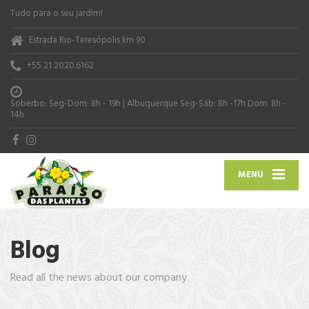
Tudo para o seu jardim!
Estrada Rio-Teresópolis km 90
+55 21 2020.6162
Soberbo: Seg-Dom: 8h - 19h | Albuquerque Seg-Sáb: 8h -17h Dom: 8h -
14h
MENU
Blog
Read all the news about our company