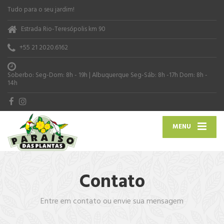
Tudo para o seu jardim!
Estrada Rio-Teresópolis km 90
+55 21 2020.6162
Soberbo: Seg-Dom: 8h - 19h | Albuquerque Seg-Sáb: 8h -17h Dom: 8h -
14h
MENU
Contato
Entre em contato ou envie sua mensagem