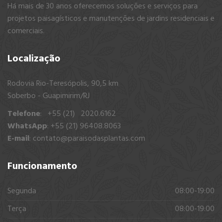
Há mais de 30 anos oferecemos soluções e serviços para
projetos paisagísticos e manutenções de jardins residenciais e
comerciais.
Localização
Rodovia Rio-Teresópolis, 90,5 km
Soberbo - Guapimirim/RJ
Telefone
: +55 (21) 2020.6162
WhatsApp
: +55 (21) 96408.8063
E-mail
:
contato@paraisodasplantas.com
Funcionamento
Segunda
08:00-19:00
Terça
08:00-19:00