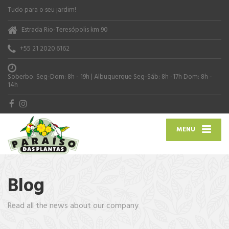
Tudo para o seu jardim!
Estrada Rio-Teresópolis km 90
+55 21 2020.6162
Soberbo: Seg-Dom: 8h - 19h | Albuquerque Seg-Sáb: 8h -17h Dom: 8h -
14h
MENU
Blog
Read all the news about our company