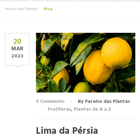
Paraiso das Plantas
Blog
20
MAR
2023
0 Comments
By Paraiso das Plantas
Frutíferas
,
Plantas de A a Z
Lima da Pérsia